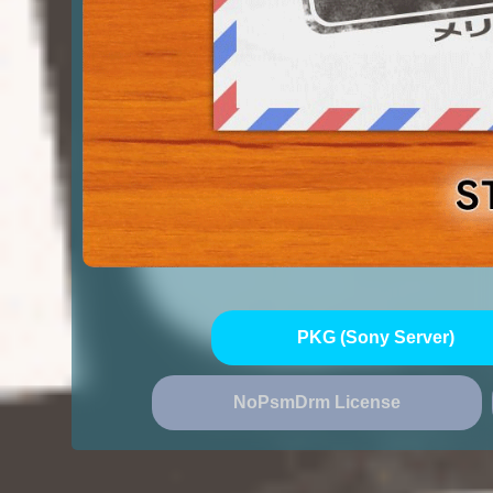
PKG (Sony Server)
NoPsmDrm License