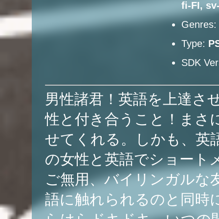
fi-FI, s
Genres
Type:
P
SDK Ver
男性諸君！英語を上達さ
性と付き合うこと！まさ
せてくれる。しかも、英
の女性と英語でショート
ご無用、バイリンガルな
語に触れられるのと同時