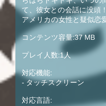
らはらドキドキ、いつの
て、彼女との会話に没頭
アメリカの女性と疑似恋
コンテンツ容量:37 MB
プレイ人数:1人
対応機能:
- タッチスクリーン
対応言語: