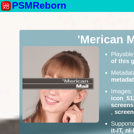
PSMReborn
'Merican 
Playabl
of this
Metadat
metadat
Images
icon_51
screens
,
scree
Supporte
it-IT, n