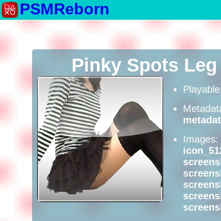
PSMReborn
Pinky Spots Le
Playabl
Metadat
metadat
Images
icon_51
screens
screens
screens
screens
screens