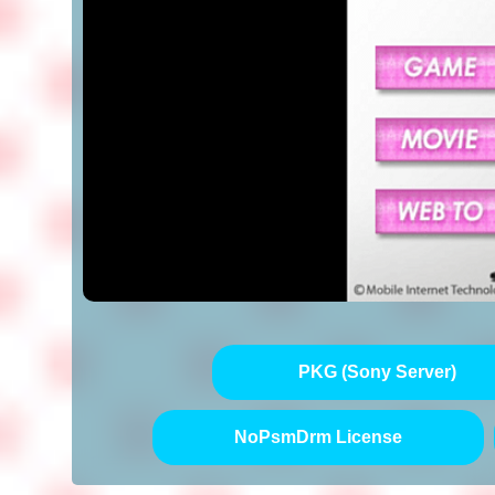
PKG (Sony Server)
NoPsmDrm License