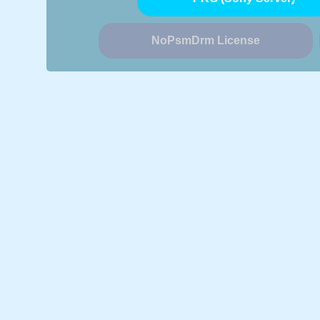
NoPsmDrm License