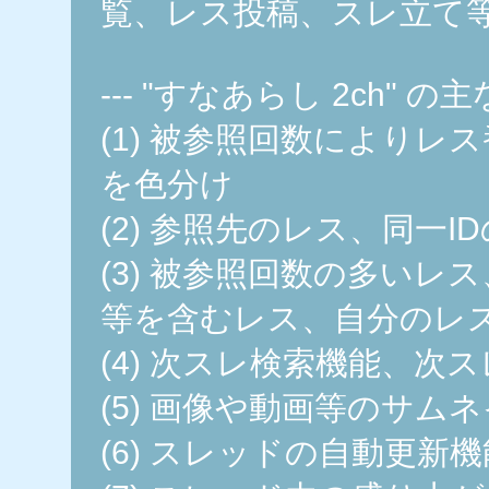
覧、レス投稿、スレ立て
--- "すなあらし 2ch" の主
(1) 被参照回数によりレ
を色分け
(2) 参照先のレス、同一
(3) 被参照回数の多いレ
等を含むレス、自分のレ
(4) 次スレ検索機能、次
(5) 画像や動画等のサ
(6) スレッドの自動更新機