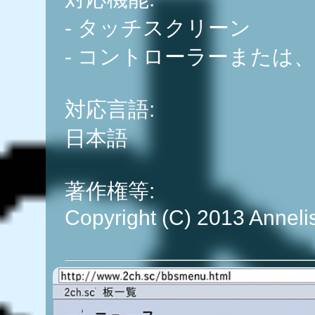
- タッチスクリーン
- コントローラーまたは
対応言語:
日本語
著作権等:
Copyright (C) 2013 Anneli