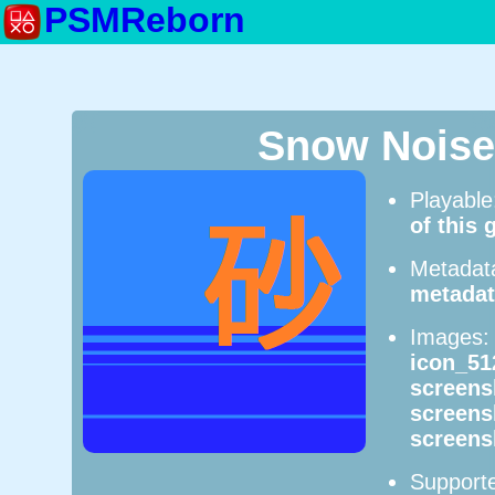
PSMReborn
Snow Noise
Playabl
of this
Metadat
metadat
Images
icon_51
screens
screens
screens
Supporte