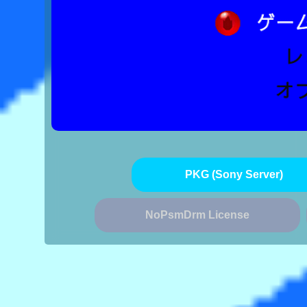
PKG (Sony Server)
NoPsmDrm License