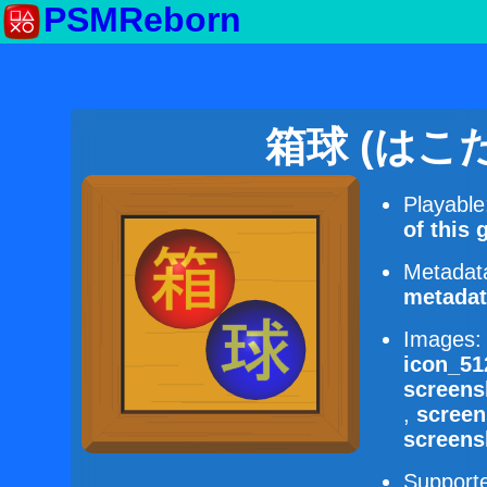
PSMReborn
箱球 (はこだま
Playabl
of this
Metadat
metadat
Images
icon_51
screens
,
scree
screens
Supporte