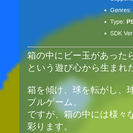
Genres
Type:
P
SDK Ver
箱の中にビー玉があった
という遊び心から生まれ
箱を傾け、球を転がし、
プルゲーム。
ですが、箱の中には様々
彩ります。