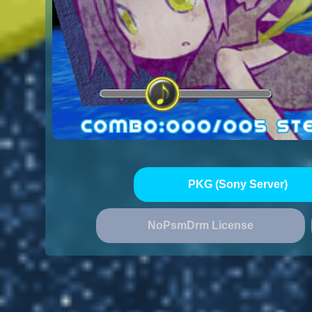
PKG (Sony Server)
NoPsmDrm License