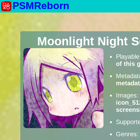
PSMReborn
Moonlight Night 
Playabl
of this
Metadat
metadat
Images
icon_51
screens
Supporte
Genres