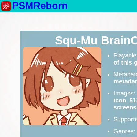
PSMReborn
Squ-Mu BrainC
Playabl
of this
Metadat
metadat
Images
icon_51
screens
Supporte
Genres