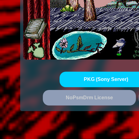
PKG (Sony Server)
NoPsmDrm License