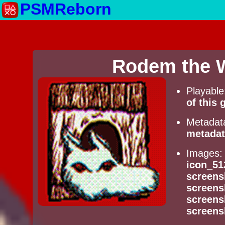
PSMReborn
Rodem the W
Playabl
of this
Metadat
metadat
Images
icon_51
screens
screens
screens
screens