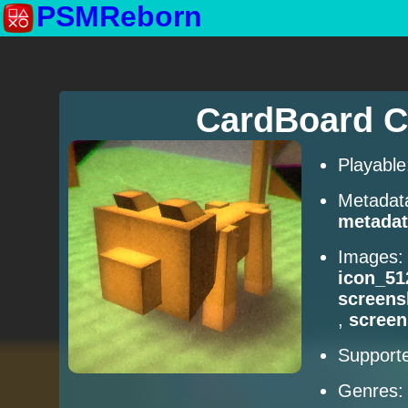
PSMReborn
CardBoard C
Playabl
Metadat
metadat
Images
icon_51
screens
,
scree
Supporte
Genres