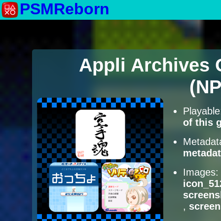
PSMReborn
Appli Archives 
(NP
Playabl
of this
Metadat
metadat
Images
icon_51
screens
,
scree