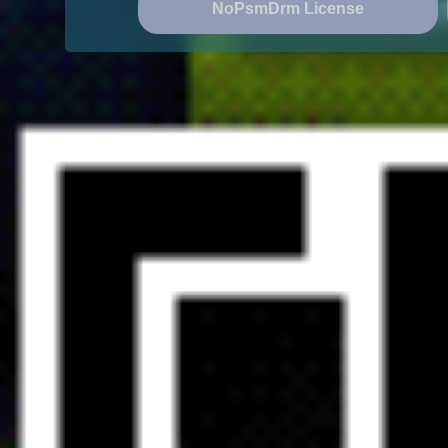
NoPsmDrm License