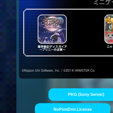
PKG (Sony Server)
NoPsmDrm License