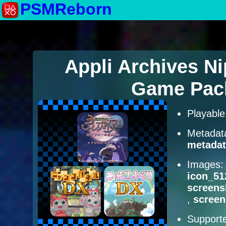
PSMReborn
Appli Archives Ni
Game Pack
Playabl
Metadat
metadat
Images
icon_51
screens
,
scree
Supporte